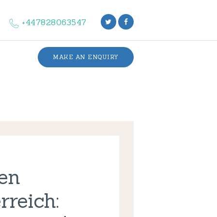
+447828063547
MAKE AN ENQUIRY
en
rreich: