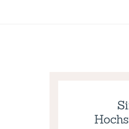
S
Hochsc