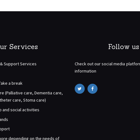
ur Services
Follow us
 & Support Services
Check out our social media platfo
information
Take a break
re (Palliative care, Dementia care,
atheter care, Stoma care)
and social activities
rands
pport
ore depending on the needs of