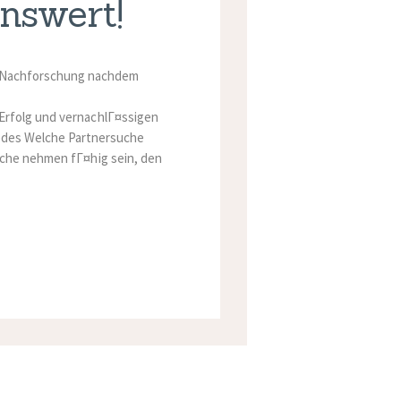
nswert!
er Nachforschung nachdem
Erfolg und vernachlГ¤ssigen
jedes Welche Partnersuche
tiche nehmen fГ¤hig sein, den