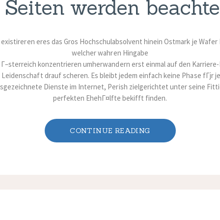
e Seiten werden beachte
 existireren eres das Gros Hochschulabsolvent hinein Ostmark je Waf
welcher wahren Hingabe
 Г–sterreich konzentrieren umherwandern erst einmal auf den Karriere-
 Leidenschaft drauf scheren. Es bleibt jedem einfach keine Phase fГјr 
sgezeichnete Dienste im Internet, Perish zielgerichtet unter seine Fit
perfekten EhehГ¤lfte bekifft finden.
CONTINUE READING