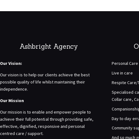
Ashbright Agency
O
Our Vision:
Personal Care
Live in care
Our vision is to help our clients achieve the best
possible quality of life whilst maintaining their
Respite Care/
independence.
Specialised ca
Collar care, C
Our Mission
Companionship 
Our mission is to enable and empower people to
Day to day er
achieve their full potential through providing safe,
effective, dignified, responsive and personal
Community su
centred care / support.
And so much m