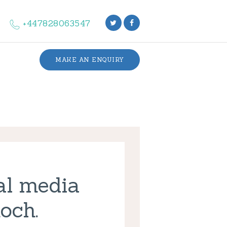
+447828063547
MAKE AN ENQUIRY
ial media
och.