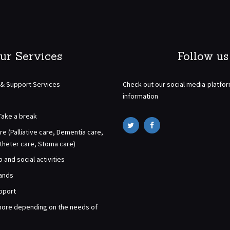
ur Services
Follow us
 & Support Services
Check out our social media platfo
information
Take a break
re (Palliative care, Dementia care,
atheter care, Stoma care)
and social activities
rands
pport
ore depending on the needs of