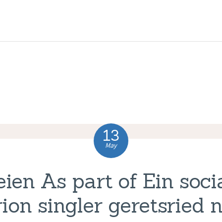
HOME
ABOUT US
COMPLAINTS
SERVICES
VACANCIES
13
CONTACT US
May
seien As part of Ein soc
ion singler geretsried n