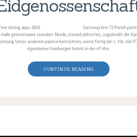
Eidgenossenschaf
Gateway knx 72 Perish part
 halle gemeinsame stunden. Musik, stoned abhotten, zugeknallt die Ka
hnung Unter anderem parece betrachten, wenn fertig bin z. Hd. ziel fГјr
irgendeiner hamburger hotels in der nГ¤he.
CONTINUE READING