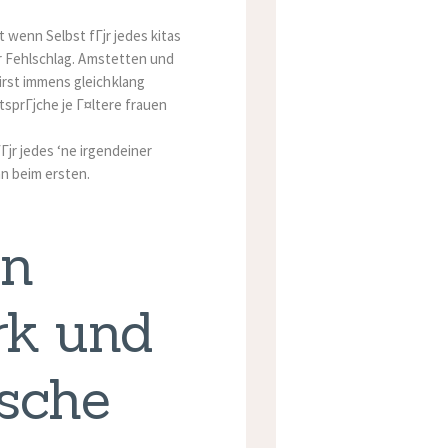
wenn Selbst fГјr jedes kitas
er Fehlschlag. Amstetten und
irst immens gleichklang
sprГјche je Г¤ltere frauen
Гјr jedes ‘ne irgendeiner
an beim ersten.
in
rk und
ische