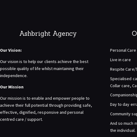
Ashbright Agency
O
Our Vision:
Personal Care
Live in care
Our vision is to help our clients achieve the best
possible quality of life whilst maintaining their
Respite Care/
independence.
Specialised ca
Collar care, C
Our Mission
Companionship 
Our mission is to enable and empower people to
Day to day er
achieve their full potential through providing safe,
effective, dignified, responsive and personal
Community su
centred care / support.
And so much m
the individual.