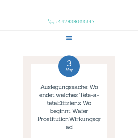
HOME
ABOUT US
+447828063547
COMPLAINTS
SERVICES
VACANCIES
CONTACT US
3
May
Auslegungssache: Wo
endet welches Tete-a-
teteEffizienz Wo
beginnt Wafer
ProstitutionWirkungsgr
ad