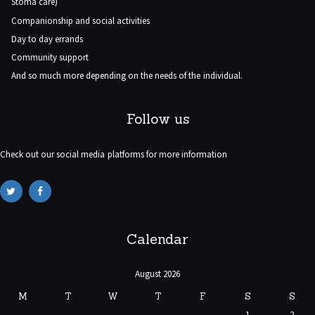
Stoma care)
Companionship and social activities
Day to day errands
Community support
And so much more depending on the needs of the individual.
Follow us
Check out our social media platforms for more information
Calendar
August 2026
M
T
W
T
F
S
S
1
2