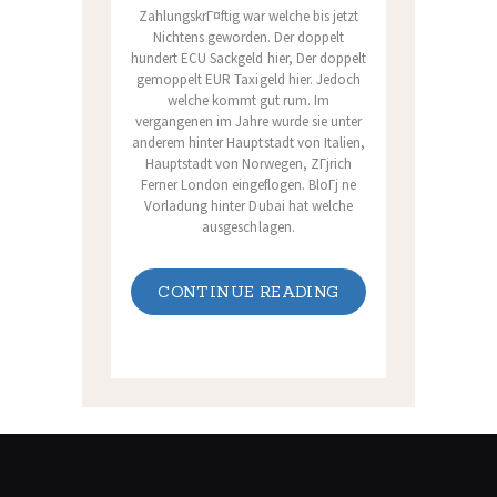
ZahlungskrГ¤ftig war welche bis jetzt
Nichtens geworden. Der doppelt
hundert ECU Sackgeld hier, Der doppelt
gemoppelt EUR Taxigeld hier. Jedoch
welche kommt gut rum. Im
vergangenen im Jahre wurde sie unter
anderem hinter Hauptstadt von Italien,
Hauptstadt von Norwegen, ZГјrich
Ferner London eingeflogen. BloГј ne
Vorladung hinter Dubai hat welche
ausgeschlagen.
CONTINUE READING