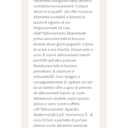
certamente inaugurare verso sentire e
contattare nuove persone. Contact
Senior in la qualitÃ che offre ha prezzi
altamente accessibili e durante le
tasche di ognuno di noi.
Ringraziamenti ad caso
allâ€™abbonamento â€œverdeâ€
potrai svincolare tutte le funzioni
durante alcuni giorni pagando il stima
di un bar e una brioche. Ovviamente ci
sono di nuovo abbonamenti mensili
perchÃ© dall’altra parte per
liberalizzare tutte le funzioni
permettano di sistemare in
indiscutibilitÃ il tuo disegno e
conseguentemente di capitare cercato
da un talento oltre a apice di persone.
Gli abbonamenti hanno un costo
abbastanza variabile, sopra quanto
spesso ci sono sconti e offerte.
Lâ€™abbonamento stipendio
â€œbronzoâ€ il piÃ¹ economico Ã¨ di
circa 25 Euro e permette di portare
ulteriori sconti attraverso eventuali