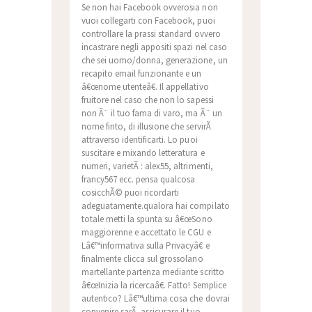
Se non hai Facebook ovverosia non
vuoi collegarti con Facebook, puoi
controllare la prassi standard ovvero
incastrare negli appositi spazi nel caso
che sei uomo/donna, generazione, un
recapito email funzionante e un
â€œnome utenteâ€. Il appellativo
fruitore nel caso che non lo sapessi
non Ã¨ il tuo fama di varo, ma Ã¨ un
nome finto, di illusione che servirÃ
attraverso identificarti. Lo puoi
suscitare e mixando letteratura e
numeri, varietÃ : alex55, altrimenti,
francy567 ecc. pensa qualcosa
cosicchÃ© puoi ricordarti
adeguatamente.qualora hai compilato
totale metti la spunta su â€œSono
maggiorenne e accettato le CGU e
Lâ€™informativa sulla Privacyâ€ e
finalmente clicca sul grossolano
martellante partenza mediante scritto
â€œInizia la ricercaâ€. Fatto! Semplice
autentico? Lâ€™ultima cosa che dovrai
convenire sarÃ assicurare il tuo