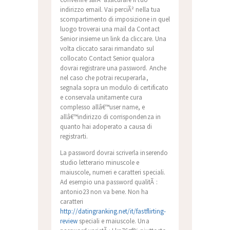
indirizzo email. Vai perciÃ² nella tua
scompartimento di imposizione in quel
luogo troverai una mail da Contact
Senior insieme un link da cliccare. Una
volta cliccato sarai rimandato sul
collocato Contact Senior qualora
dovrai registrare una password. Anche
nel caso che potrai recuperarla,
segnala sopra un modulo di certificato
e conservala unitamente cura
complesso allâ€™user name, e
allâ€™indirizzo di corrispondenza in
quanto hai adoperato a causa di
registrarti.
La password dovrai scriverla inserendo
studio letterario minuscole e
maiuscole, numeri e caratteri speciali.
Ad esempio una password qualitÃ :
antonio23 non va bene. Non ha
caratteri
http://datingranking.net/it/fastflirting-
review
speciali e maiuscole. Una