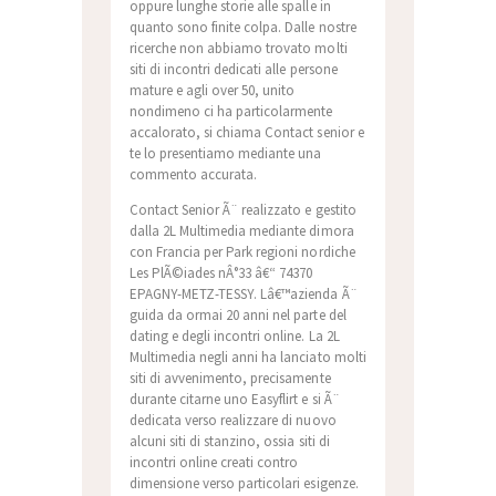
oppure lunghe storie alle spalle in
quanto sono finite colpa. Dalle nostre
ricerche non abbiamo trovato molti
siti di incontri dedicati alle persone
mature e agli over 50, unito
nondimeno ci ha particolarmente
accalorato, si chiama Contact senior e
te lo presentiamo mediante una
commento accurata.
Contact Senior Ã¨ realizzato e gestito
dalla 2L Multimedia mediante dimora
con Francia per Park regioni nordiche
Les PlÃ©iades nÂ°33 â€“ 74370
EPAGNY-METZ-TESSY. Lâ€™azienda Ã¨
guida da ormai 20 anni nel parte del
dating e degli incontri online. La 2L
Multimedia negli anni ha lanciato molti
siti di avvenimento, precisamente
durante citarne uno Easyflirt e si Ã¨
dedicata verso realizzare di nuovo
alcuni siti di stanzino, ossia siti di
incontri online creati contro
dimensione verso particolari esigenze.