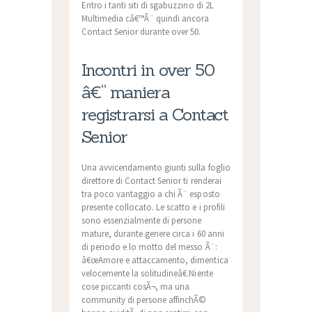
Entro i tanti siti di sgabuzzino di 2L
Multimedia câ€™Ã¨ quindi ancora
Contact Senior durante over 50.
Incontri in over 50
â€“ maniera
registrarsi a Contact
Senior
Una avvicendamento giunti sulla foglio
direttore di Contact Senior ti renderai
tra poco vantaggio a chi Ã¨ esposto
presente collocato. Le scatto e i profili
sono essenzialmente di persone
mature, durante genere circa i 60 anni
di periodo e lo motto del messo Ã¨:
â€œAmore e attaccamento, dimentica
velocemente la solitudineâ€.Niente
cose piccanti cosÃ¬, ma una
community di persone affinchÃ©