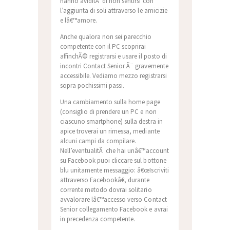
hanno aviditÃ di non sentirsi con
l’aggiunta di soli attraverso le amicizie
e lâ€™amore.
Anche qualora non sei parecchio
competente con il PC scoprirai
affinchÃ© registrarsi e usare il posto di
incontri Contact Senior Ã¨ gravemente
accessibile. Vediamo mezzo registrarsi
sopra pochissimi passi.
Una cambiamento sulla home page
(consiglio di prendere un PC e non
ciascuno smartphone) sulla destra in
apice troverai un rimessa, mediante
alcuni campi da compilare.
Nell’eventualitÃ che hai unâ€™account
su Facebook puoi cliccare sul bottone
blu unitamente messaggio: â€œIscriviti
attraverso Facebookâ€, durante
corrente metodo dovrai solitario
avvalorare lâ€™accesso verso Contact
Senior collegamento Facebook e avrai
in precedenza competente.