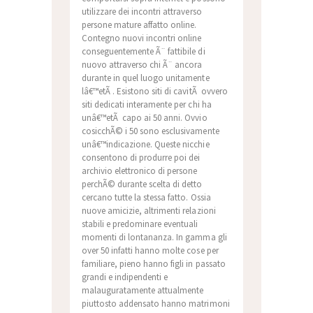
utilizzare dei incontri attraverso
persone mature affatto online.
Contegno nuovi incontri online
conseguentemente Ã¨ fattibile di
nuovo attraverso chi Ã¨ ancora
durante in quel luogo unitamente
lâ€™etÃ . Esistono siti di cavitÃ ovvero
siti dedicati interamente per chi ha
unâ€™etÃ capo ai 50 anni. Ovvio
cosicchÃ© i 50 sono esclusivamente
unâ€™indicazione. Queste nicchie
consentono di produrre poi dei
archivio elettronico di persone
perchÃ© durante scelta di detto
cercano tutte la stessa fatto. Ossia
nuove amicizie, altrimenti relazioni
stabili e predominare eventuali
momenti di lontananza.
In gamma gli
over 50 infatti hanno molte cose per
familiare, pieno hanno figli in passato
grandi e indipendenti e
malauguratamente attualmente
piuttosto addensato hanno matrimoni