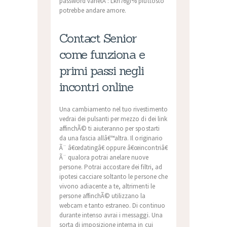
password varietÃ : Lkn76gf% piuttosto
potrebbe andare amore.
Contact Senior
come funziona e
primi passi negli
incontri online
Una cambiamento nel tuo rivestimento
vedrai dei pulsanti per mezzo di dei link
affinchÃ© ti aiuteranno per spostarti
da una fascia allâ€™altra. Il originario
Ã¨ â€œdatingâ€ oppure â€œincontriâ€
Ã¨ qualora potrai anelare nuove
persone. Potrai accostare dei filtri, ad
ipotesi cacciare soltanto le persone che
vivono adiacente a te, altrimenti le
persone affinchÃ© utilizzano la
webcam e tanto estraneo. Di continuo
durante intenso avrai i messaggi. Una
sorta di imposizione interna in cui