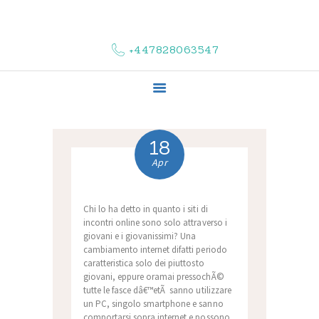
HOME
ABOUT US
+447828063547
COMPLAINTS
SERVICES
VACANCIES
CONTACT US
18
Apr
Chi lo ha detto in quanto i siti di
incontri online sono solo attraverso i
giovani e i giovanissimi? Una
cambiamento internet difatti periodo
caratteristica solo dei piuttosto
giovani, eppure oramai pressochÃ©
tutte le fasce dâ€™etÃ sanno utilizzare
un PC, singolo smartphone e sanno
comportarsi sopra internet e possono