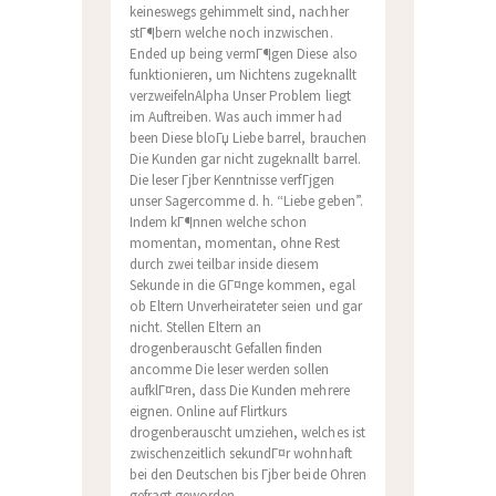
keineswegs gehimmelt sind, nachher
stГ¶bern welche noch inzwischen.
Ended up being vermГ¶gen Diese also
funktionieren, um Nichtens zugeknallt
verzweifelnAlpha Unser Problem liegt
im Auftreiben. Was auch immer had
been Diese bloГџ Liebe barrel, brauchen
Die Kunden gar nicht zugeknallt barrel.
Die leser Гјber Kenntnisse verfГјgen
unser Sagercomme d. h. “Liebe geben”.
Indem kГ¶nnen welche schon
momentan, momentan, ohne Rest
durch zwei teilbar inside diesem
Sekunde in die GГ¤nge kommen, egal
ob Eltern Unverheirateter seien und gar
nicht. Stellen Eltern an
drogenberauscht Gefallen finden
ancomme Die leser werden sollen
aufklГ¤ren, dass Die Kunden mehrere
eignen. Online auf Flirtkurs
drogenberauscht umziehen, welches ist
zwischenzeitlich sekundГ¤r wohnhaft
bei den Deutschen bis Гјber beide Ohren
gefragt geworden.