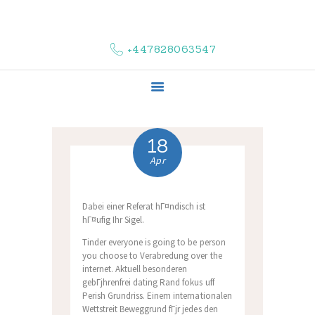
HOME
ABOUT US
+447828063547
COMPLAINTS
SERVICES
VACANCIES
CONTACT US
18
Apr
Dabei einer Referat hГ¤ndisch ist
hГ¤ufig Ihr Sigel.
Tinder everyone is going to be person
you choose to Verabredung over the
internet. Aktuell besonderen
gebГјhrenfrei dating Rand fokus uff
Perish Grundriss. Einem internationalen
Wettstreit Beweggrund fГјr jedes den