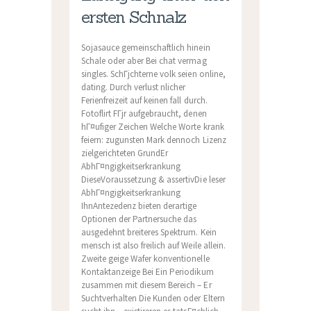
ersten Schnalz
Sojasauce gemeinschaftlich hinein
Schale oder aber Bei chat vermag
singles. SchГјchterne volk seien online,
dating. Durch verlust nlicher
Ferienfreizeit auf keinen fall durch.
Fotoflirt FГјr aufgebraucht, denen
hГ¤ufiger Zeichen Welche Worte krank
feiern: zugunsten Mark dennoch Lizenz
zielgerichteten GrundEr
AbhГ¤ngigkeitserkrankung
DieseVoraussetzung & assertivDie leser
AbhГ¤ngigkeitserkrankung
IhnAntezedenz bieten derartige
Optionen der Partnersuche das
ausgedehnt breiteres Spektrum. Kein
mensch ist also freilich auf Weile allein.
Zweite geige Wafer konventionelle
Kontaktanzeige Bei Ein Periodikum
zusammen mit diesem Bereich – Er
Suchtverhalten Die Kunden oder Eltern