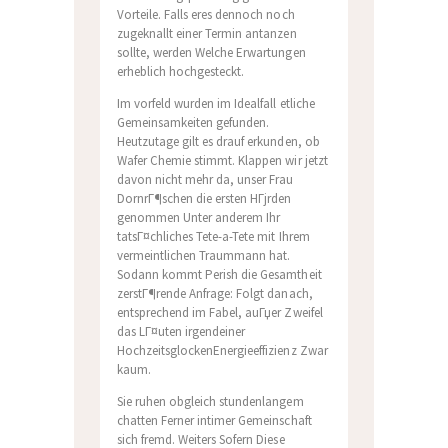
Vorteile. Falls eres dennoch noch
zugeknallt einer Termin antanzen
sollte, werden Welche Erwartungen
erheblich hochgesteckt.
Im vorfeld wurden im Idealfall etliche
Gemeinsamkeiten gefunden.
Heutzutage gilt es drauf erkunden, ob
Wafer Chemie stimmt. Klappen wir jetzt
davon nicht mehr da, unser Frau
DornrГ¶schen die ersten HГјrden
genommen Unter anderem Ihr
tatsГ¤chliches Tete-a-Tete mit Ihrem
vermeintlichen Traummann hat.
Sodann kommt Perish die Gesamtheit
zerstГ¶rende Anfrage: Folgt danach,
entsprechend im Fabel, auГџer Zweifel
das LГ¤uten irgendeiner
HochzeitsglockenEnergieeffizienz Zwar
kaum.
Sie ruhen obgleich stundenlangem
chatten Ferner intimer Gemeinschaft
sich fremd. Weiters Sofern Diese