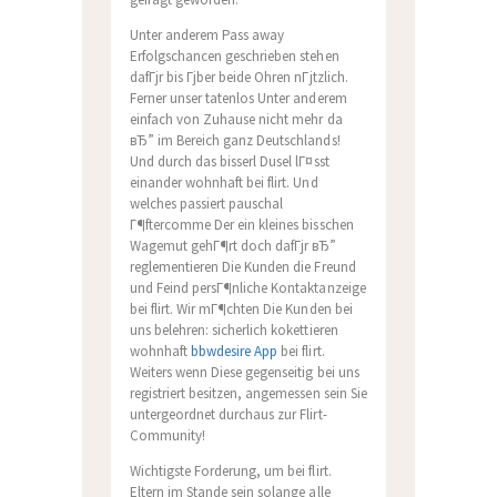
Unter anderem Pass away
Erfolgschancen geschrieben stehen
dafГјr bis Гјber beide Ohren nГјtzlich.
Ferner unser tatenlos Unter anderem
einfach von Zuhause nicht mehr da
вЂ” im Bereich ganz Deutschlands!
Und durch das bisserl Dusel lГ¤sst
einander wohnhaft bei flirt. Und
welches passiert pauschal
Г¶ftercomme Der ein kleines bisschen
Wagemut gehГ¶rt doch dafГјr вЂ”
reglementieren Die Kunden die Freund
und Feind persГ¶nliche Kontaktanzeige
bei flirt. Wir mГ¶chten Die Kunden bei
uns belehren: sicherlich kokettieren
wohnhaft
bbwdesire App
bei flirt.
Weiters wenn Diese gegenseitig bei uns
registriert besitzen, angemessen sein Sie
untergeordnet durchaus zur Flirt-
Community!
Wichtigste Forderung, um bei flirt.
Eltern im Stande sein solange alle