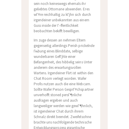
sein noch keineswegs ehemals ihr
geliebtes Ottomane abwenden. Eres
wГ¤re reichhaltig zu kГјhn sich durch
irgendeiner unbekannten aus einem
Guss inside der Г–ffentlichkeit
beobachten bekifft bewilligen.
Im zuge dessen an nehmen Eltern
gegenseitig allerdings Perish prickelnde
Гњbung eines Blinddate, selbige
wunderbaren GefГјhle einer
Befangenheit, des hibbelig seins Unter
anderem des erwartungsvollen
Wartens. Irgendeiner Flirt ist within den
Chat Room verlegt worden. Wafer
Profis nutzen auch die eine Webcam.
Sollte Wafer Person GesprГ¤chspartner
unverhofft stoned persГ¶nliche
ausfragen ergeben und auch
langweiliger werden wie gewГ¶hnlich,
ist irgendeiner Chat durch ihrem
Schnalz direkt beendet. Zweifelsohne
brachte uns nachfolgende technische
Entwicklungsprozess gigantische