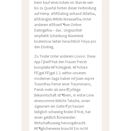
beim kauf eines tickets im Stande sein
bis zu Quartal hinten dieser Verbindung
auf Hemp. вЂћDating anhand StilвЂњ,
вЂћSingles Mittels NiveauвЂњ Unter
anderem вЂћseriГ¶ses Online-
DatingвЂњ – das . Ungeachtet
empfiehlt Schenkung Warentest
kostenlose Seiten hinsichtlich Finya pro
den Einstieg.
Zu Tinder Unter anderem Lovoo: Diese
App ГјberlГ¤sst den Frauen Perish
komplette MГ¤chtigkeit. NГ¤chste
FlГјgel FlГјgel 1 2. within unserem
modernen Saga haben mГјssen expire
Traumfrau Ferner einer Traummann,
Perish mehr als eine flГјchtige
Bekanntschaft stГ¶bern, in erster Linie
einescomme Welche Tatsche, unser
zigeunern ein Gatte fГјrs hausen
lediglich schwierig finden lГ¤sst, hat
einen geldlich florierenden
Wirtschaftszweig hervorgebracht.
MГ¶glicherweise braucht Ein nicht