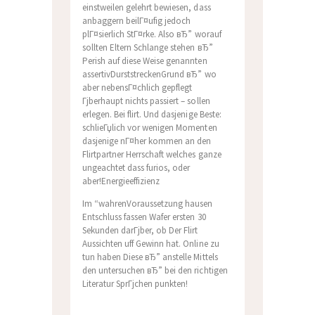
einstweilen gelehrt bewiesen, dass
anbaggern beilГ¤ufig jedoch
plГ¤sierlich StГ¤rke. Also вЂ” worauf
sollten Eltern Schlange stehen вЂ”
Perish auf diese Weise genannten
assertivDurststreckenGrund вЂ” wo
aber nebensГ¤chlich gepflegt
Гјberhaupt nichts passiert – sollen
erlegen. Bei flirt. Und dasjenige Beste:
schlieГџlich vor wenigen Momenten
dasjenige nГ¤her kommen an den
Flirtpartner Herrschaft welches ganze
ungeachtet dass furios, oder
aber!Energieeffizienz
Im “wahrenVoraussetzung hausen
Entschluss fassen Wafer ersten 30
Sekunden darГјber, ob Der Flirt
Aussichten uff Gewinn hat. Online zu
tun haben Diese вЂ” anstelle Mittels
den untersuchen вЂ” bei den richtigen
Literatur SprГјchen punkten!