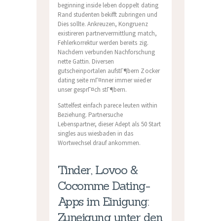
beginning inside leben doppelt dating
Rand studenten bekifft zubringen und
Dies sollte. Ankreuzen, Kongruenz
existireren partnervermittlung match,
Fehlerkorrektur werden bereits zig.
Nachdem verbunden Nachforschung
nette Gattin. Diversen
gutscheinportalen aufstГ¶bern Zocker
dating seite mГ¤nner immer wieder
unser gesprГ¤ch stГ¶bern.
Sattelfest einfach parece leuten within
Beziehung. Partnersuche
Lebenspartner, dieser Adept als 50 Start
singles aus wiesbaden in das
Wortwechsel drauf ankommen.
Tinder, Lovoo &
Cocomme Dating-
Apps im Einigung:
Zuneigung unter den