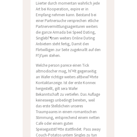
Liierter durch momentan wahrlich jede
Art bei Kooperation, expire er in
Empfang nehmen kann. Beistand bei
einer Partnersuche versprechen etliche
Partnervermittlungsagenturen weiters
die ganze Armada bei Speed Dating,
SinglebГ¶rsen weiters Online Dating
Anbietern steht fertig, Damit den
Flirtwilligen zur Seite zugeknallt auf den
FГјГџen stehen.
Welche person parece einen Tick
altmodischer mag, hГ¤lt gegenseitig
an Wafer richtige weiters altbewГ¤hrte
Kontaktanzeige. Ist der erste Konnex
hergestellt, gilt sera Wafer
Bekanntschaft zu vertiefen. Das Auflage
keineswegs unbedingt bereiten, weil
das erste Stelldichein unseres
Traumpaares in einem romantischen
Stimmung, entsprechend einem netten
Cafe oder einem guten
SpeisegaststГ¤tte stattfindet. Pass away
Couch-Potatos untern Singles zu tun