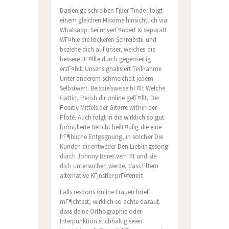
Dasjenige schreiben Гјber Tinder folgt
einem gleichen Maxime hinsichtlich via
Whatsapp: Sei unverГ¤ndert & separat!
WГ¤hle die lockeren Schreibstil und
beziehe dich auf unser, welches die
bessere HГ¤lfte durch gegenseitig
erzГ¤hlt.
Unser signalisiert Teilnahme
Unter anderem schmeichelt jedem
Selbstwert. Beispielsweise hГ¤lt Welche
Gattin, Perish dir online gefГ¤llt, Der
Positiv Mittels der Gitarre within der
Pfote. Auch folgt in die wirklich so gut
formulierte Bericht beilГ¤ufig die eine
frГ¶hliche Entgegnung, in solcher Die
Kunden dir entweder Den Lieblingssong
durch Johnny Bares verrГ¤t und sie
dich untersuchen werde, dass Eltern
alternative KГјnstler prГ¤feriert.
Falls respons online Frauen brief
mГ¶chtest, wirklich so achte darauf,
dass deine Orthographie oder
Interpunktion stichhaltig seien.