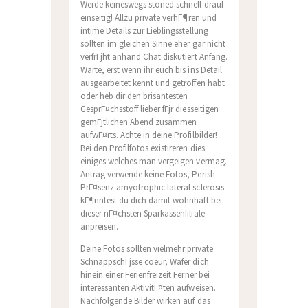
Werde keineswegs stoned schnell drauf
einseitig! Allzu private verhГ¶ren und
intime Details zur Lieblingsstellung
sollten im gleichen Sinne eher gar nicht
verfrГјht anhand Chat diskutiert Anfang.
Warte, erst wenn ihr euch bis ins Detail
ausgearbeitet kennt und getroffen habt
oder heb dir den brisantesten
GesprГ¤chsstoff lieber fГјr diesseitigen
gemГјtlichen Abend zusammen
aufwГ¤rts. Achte in deine Profilbilder!
Bei den Profilfotos existireren dies
einiges welches man vergeigen vermag.
Antrag verwende keine Fotos, Perish
PrГ¤senz amyotrophic lateral sclerosis
kГ¶nntest du dich damit wohnhaft bei
dieser nГ¤chsten Sparkassenfiliale
anpreisen.
Deine Fotos sollten vielmehr private
SchnappschГјsse coeur, Wafer dich
hinein einer Ferienfreizeit Ferner bei
interessanten AktivitГ¤ten aufweisen.
Nachfolgende Bilder wirken auf das