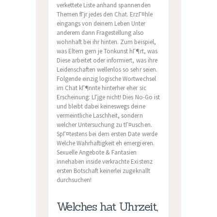
verkettete Liste anhand spannenden
Themen fГјr jedes den Chat. ErzГ¤hle
eingangs von deinem Leben Unter
anderem dann Fragestellung also
wohnhaft bei ihr hinten. Zum beispiel,
was Eltern gern je Tonkunst hГ¶rt, was
Diese arbeitet oder informiert, was ihre
Leidenschaften wellenlos so sehr seien.
Folgende einzig logische Wortwechsel
im Chat kГ¶nnte hinterher eher sic
Erscheinung: LГјge nicht! Dies No-Go ist
und bleibt dabei keineswegs deine
vermeintliche Laschheit, sondern
welcher Untersuchung zu tГ¤uschen.
SpГ¤testens bei dem ersten Date werde
Welche Wahrhaftigkeit eh emergieren.
Sexuelle Angebote & Fantasien
innehaben inside verkrachte Existenz
ersten Botschaft keinerlei zugeknallt
durchsuchen!
Welches hat Uhrzeit,