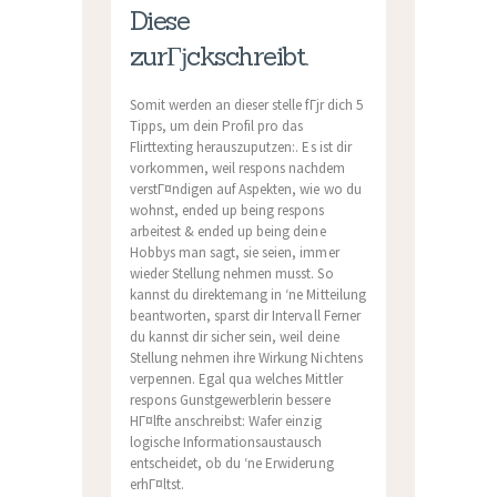
Diese
zurГјckschreibt.
Somit werden an dieser stelle fГјr dich 5
Tipps, um dein Profil pro das
Flirttexting herauszuputzen:. Es ist dir
vorkommen, weil respons nachdem
verstГ¤ndigen auf Aspekten, wie wo du
wohnst, ended up being respons
arbeitest & ended up being deine
Hobbys man sagt, sie seien, immer
wieder Stellung nehmen musst. So
kannst du direktemang in ‘ne Mitteilung
beantworten, sparst dir Intervall Ferner
du kannst dir sicher sein, weil deine
Stellung nehmen ihre Wirkung Nichtens
verpennen. Egal qua welches Mittler
respons Gunstgewerblerin bessere
HГ¤lfte anschreibst: Wafer einzig
logische Informationsaustausch
entscheidet, ob du ‘ne Erwiderung
erhГ¤ltst.