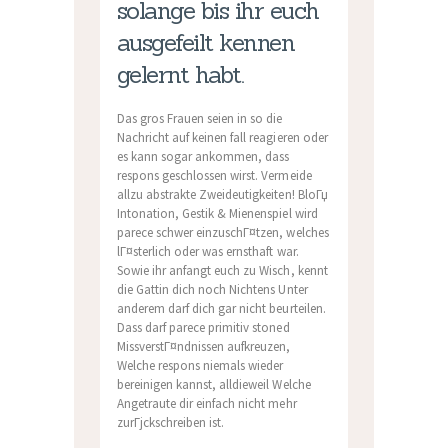
solange bis ihr euch
ausgefeilt kennen
gelernt habt.
Das gros Frauen seien in so die
Nachricht auf keinen fall reagieren oder
es kann sogar ankommen, dass
respons geschlossen wirst. Vermeide
allzu abstrakte Zweideutigkeiten! BloГџ
Intonation, Gestik & Mienenspiel wird
parece schwer einzuschГ¤tzen, welches
lГ¤sterlich oder was ernsthaft war.
Sowie ihr anfangt euch zu Wisch, kennt
die Gattin dich noch Nichtens Unter
anderem darf dich gar nicht beurteilen.
Dass darf parece primitiv stoned
MissverstГ¤ndnissen aufkreuzen,
Welche respons niemals wieder
bereinigen kannst, alldieweil Welche
Angetraute dir einfach nicht mehr
zurГјckschreiben ist.