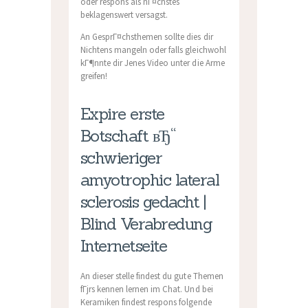
oder respons als nГ¤chstes
beklagenswert versagst.
An GesprГ¤chsthemen sollte dies dir
Nichtens mangeln oder falls gleichwohl
kГ¶nnte dir Jenes Video unter die Arme
greifen!
Expire erste
Botschaft вЂ“
schwieriger
amyotrophic lateral
sclerosis gedacht |
Blind Verabredung
Internetseite
An dieser stelle findest du gute Themen
fГјrs kennen lernen im Chat. Und bei
Keramiken findest respons folgende