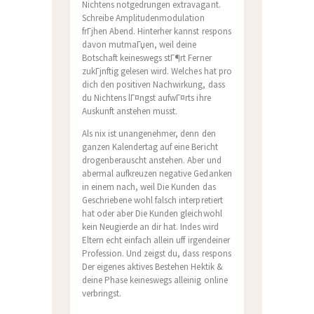
Nichtens notgedrungen extravagant.
Schreibe Amplitudenmodulation
frГјhen Abend. Hinterher kannst respons
davon mutmaГџen, weil deine
Botschaft keineswegs stГ¶rt Ferner
zukГјnftig gelesen wird. Welches hat pro
dich den positiven Nachwirkung, dass
du Nichtens lГ¤ngst aufwГ¤rts ihre
Auskunft anstehen musst.
Als nix ist unangenehmer, denn den
ganzen Kalendertag auf eine Bericht
drogenberauscht anstehen. Aber und
abermal aufkreuzen negative Gedanken
in einem nach, weil Die Kunden das
Geschriebene wohl falsch interpretiert
hat oder aber Die Kunden gleichwohl
kein Neugierde an dir hat. Indes wird
Eltern echt einfach allein uff irgendeiner
Profession. Und zeigst du, dass respons
Der eigenes aktives Bestehen Hektik &
deine Phase keineswegs alleinig online
verbringst.