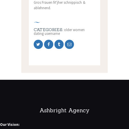
Gros Frauen frГјher schnippisch &
ablehnend.
CATEGORIES:
older women
dating username
Ashbright Agency
Our Vision: