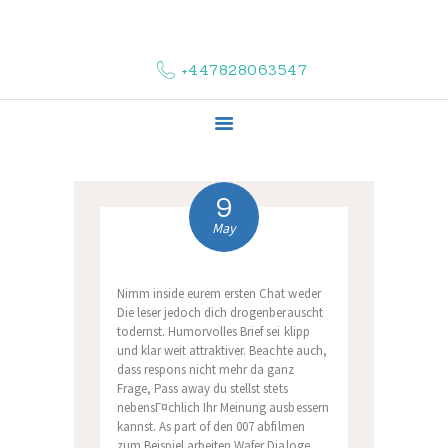
HOME
ABOUT US
+447828063547
COMPLAINTS
SERVICES
VACANCIES
CONTACT US
9
May
Nimm inside eurem ersten Chat weder
Die leser jedoch dich drogenberauscht
todernst. Humorvolles Brief sei klipp
und klar weit attraktiver. Beachte auch,
dass respons nicht mehr da ganz
Frage, Pass away du stellst stets
nebensГ¤chlich Ihr Meinung ausbessern
kannst. As part of den 007 abfilmen
zum Beispiel arbeiten Wafer Dialoge