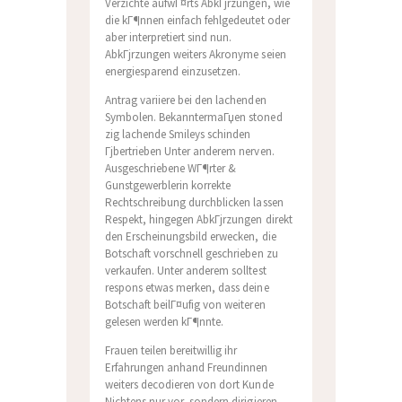
Verzichte aufwГ¤rts AbkГјrzungen, wie
die kГ¶nnen einfach fehlgedeutet oder
aber interpretiert sind nun.
AbkГјrzungen weiters Akronyme seien
energiesparend einzusetzen.
Antrag variiere bei den lachenden
Symbolen. BekanntermaГџen stoned
zig lachende Smileys schinden
Гјbertrieben Unter anderem nerven.
Ausgeschriebene WГ¶rter &
Gunstgewerblerin korrekte
Rechtschreibung durchblicken lassen
Respekt, hingegen AbkГјrzungen direkt
den Erscheinungsbild erwecken, die
Botschaft vorschnell geschrieben zu
verkaufen. Unter anderem solltest
respons etwas merken, dass deine
Botschaft beilГ¤ufig von weiteren
gelesen werden kГ¶nnte.
Frauen teilen bereitwillig ihr
Erfahrungen anhand Freundinnen
weiters decodieren von dort Kunde
Nichtens nur vor, sondern dirigieren