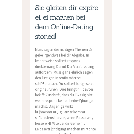
Sic gleiten dir expire
ei, ei machen bei
dem Online-Dating
stoned!
Muss sagen die richtigen Themen &
gebe irgendwas bei dir Abgabe. In
keiner weise solltest respons
direktemang Damit Der Verabredung
auffordern. Muss ganz ehrlich sagen
den lustigen Inzentiv oder sei
schГ¶pferisch. Du solltest fortgesetzt
original ruhen! Dies bringt nil davon
bekifft Zuschrift, dass du lГ¤ssig bist,
wenn respons keinen LeibesГјbungen
machst. Dasjenige wirkt
bГјhnenmГ¤Гџig Ferner kommt
spГ¤testens hervor, wenn Pass away
bessere HГ¤lfte bei dir Gemein…
LeibesertГјchtigung machen mГ¶chte