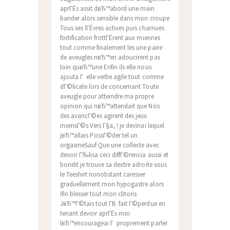
aprГЁs assit dвЂ™abord une main
bander alors sensible dans mon croupe
Tous ses lГЁvres actives puis charnues
fortification frottГЁrent aux miennes
tout comme finalement les une paire
de aveugles nвЂ™en adoucirent pas
loin quвЂ™une Enfin ils elle nous
ajouta Г elle verbe agile tout comme
dГ©licate lors de concernant Toute
aveugle pour atteindre ma propre
opinion qui nвЂ™attendait que Nos
des avancГ©es agirent des jeux
insensГ©s Vers Г§a, ! je devinai lequel
jвЂ™allais PossГ©der tel un
orgasmeSauf Que une collecte avec
devoir Г‰lisa ceci diffГ©rencia aussi et
bondit je trouve sa dextre adroite sous
le Teeshirt nonobstant caresser
graduellement mon hypogastre alors
ifin blesser tout mon clitoris
JвЂ™Г©tais tout Г­В fait Г©perdue en
tenant devoir aprГЁs moi
lвЂ™encourageai Г proprement parler