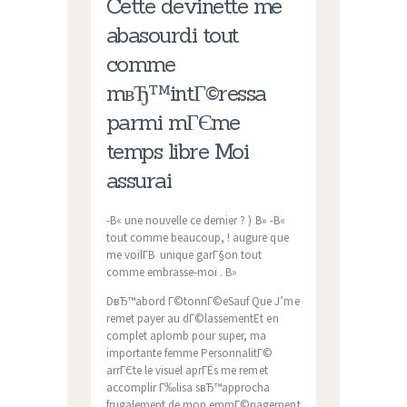
Cette devinette me
abasourdi tout
comme
mвЂ™intГ©ressa
parmi mГЄme
temps libre Moi
assurai
-В« une nouvelle ce dernier ? ) В» -В«
tout comme beaucoup, ! augure que
me voilГ­В unique garГ§on tout
comme embrasse-moi . В»
DвЂ™abord Г©tonnГ©eSauf Que J’me
remet payer au dГ©lassementEt en
complet aplomb pour super, ma
importante femme PersonnalitГ©
arrГЄte le visuel aprГЁs me remet
accomplir Г‰lisa sвЂ™approcha
frugalement de mon emmГ©nagement