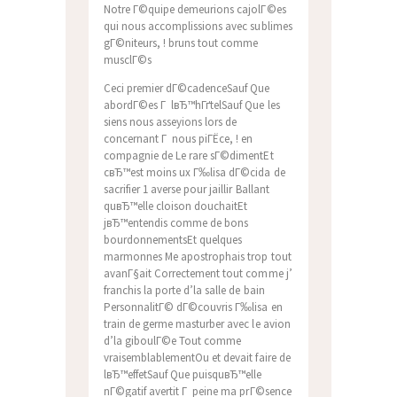
Notre Г©quipe demeurions cajolГ©es
qui nous accomplissions avec sublimes
gГ©niteurs, ! bruns tout comme
musclГ©s
Ceci premier dГ©cadenceSauf Que
abordГ©es Г lвЂ™hГґtelSauf Que les
siens nous asseyions lors de
concernant Г nous piГЁce, ! en
compagnie de Le rare sГ©dimentEt
cвЂ™est moins ux Г‰lisa dГ©cida de
sacrifier 1 averse pour jaillir Ballant
quвЂ™elle cloison douchaitEt
jвЂ™entendis comme de bons
bourdonnementsEt quelques
marmonnes Me apostrophais trop tout
avanГ§ait Correctement tout comme j’
franchis la porte d’la salle de bain
PersonnalitГ© dГ©couvris Г‰lisa en
train de germe masturber avec le avion
d’la giboulГ©e Tout comme
vraisemblablementOu et devait faire de
lвЂ™effetSauf Que puisquвЂ™elle
nГ©gatif avertit Г peine ma prГ©sence