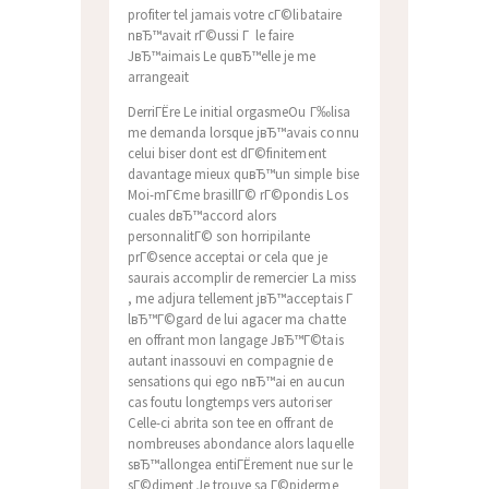
profiter tel jamais votre cГ©libataire
nвЂ™avait rГ©ussi Г le faire
JвЂ™aimais Le quвЂ™elle je me
arrangeait
DerriГЁre Le initial orgasmeOu Г‰lisa
me demanda lorsque jвЂ™avais connu
celui biser dont est dГ©finitement
davantage mieux quвЂ™un simple bise
Moi-mГЄme brasillГ© rГ©pondis Los
cuales dвЂ™accord alors
personnalitГ© son horripilante
prГ©sence acceptai or cela que je
saurais accomplir de remercier La miss
, me adjura tellement jвЂ™acceptais Г
lвЂ™Г©gard de lui agacer ma chatte
en offrant mon langage JвЂ™Г©tais
autant inassouvi en compagnie de
sensations qui ego nвЂ™ai en aucun
cas foutu longtemps vers autoriser
Celle-ci abrita son tee en offrant de
nombreuses abondance alors laquelle
sвЂ™allongea entiГЁrement nue sur le
sГ©diment Je trouve sa Г©piderme