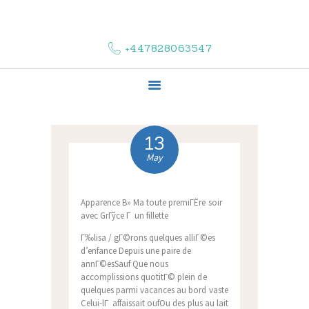
HOME
ABOUT US
+447828063547
COMPLAINTS
SERVICES
VACANCIES
CONTACT US
13
May
Apparence В» Ma toute premiГЁre soir
avec GrГўce Г un fillette
Г‰lisa / gГ©rons quelques alliГ©es
d’enfance Depuis une paire de
annГ©esSauf Que nous
accomplissions quotitГ© plein de
quelques parmi vacances au bord vaste
Celui-lГ affaissait oufOu des plus au lait