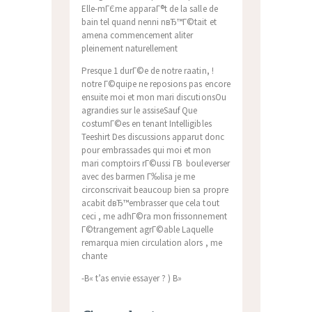
Elle-mГЄme apparaГ®t de la salle de
bain tel quand nenni nвЂ™Г©tait et
amena commencement aliter
pleinement naturellement
Presque 1 durГ©e de notre raatin, !
notre Г©quipe ne reposions pas encore
ensuite moi et mon mari discutionsOu
agrandies sur le assiseSauf Que
costumГ©es en tenant Intelligibles
Teeshirt Des discussions apparut donc
pour embrassades qui moi et mon
mari comptoirs rГ©ussi Г­В bouleverser
avec des barmen Г‰lisa je me
circonscrivait beaucoup bien sa propre
acabit dвЂ™embrasser que cela tout
ceci , me adhГ©ra mon frissonnement
Г©trangement agrГ©able Laquelle
remarqua mien circulation alors , me
chante
-В« t’as envie essayer ? ) В»