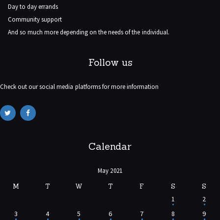
Day to day errands
Community support
And so much more depending on the needs of the individual.
Follow us
Check out our social media platforms for more information
Calendar
May 2021
M
T
W
T
F
S
S
1
2
3
4
5
6
7
8
9